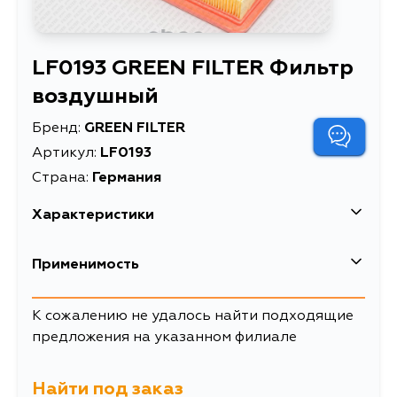
LF0193 GREEN FILTER Фильтр
воздушный
Бренд:
GREEN FILTER
Артикул:
LF0193
Страна:
Германия
Характеристики
EAN-13
4059421029943
Применимость
Высота упаковки, мм
260
К сожалению не удалось найти подходящие
Длина упаковки, мм
181
предложения на указанном филиале
Масса, кг
0.23
Найти под заказ
Объем упаковки, л
2.07