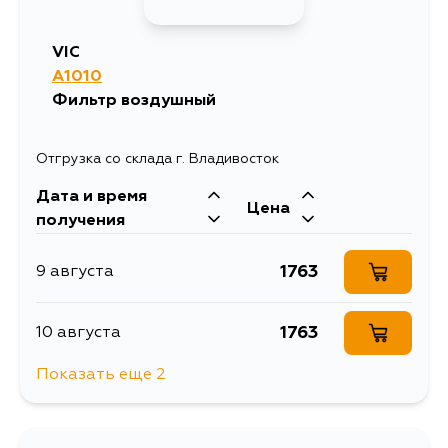
424
18 августа
VIC
A1010
424
20 августа
Фильтр воздушный
Отгрузка со склада г. Владивосток
Дата и время
Цена
получения
1763
9 августа
1763
10 августа
Показать еще 2
3198
12 августа