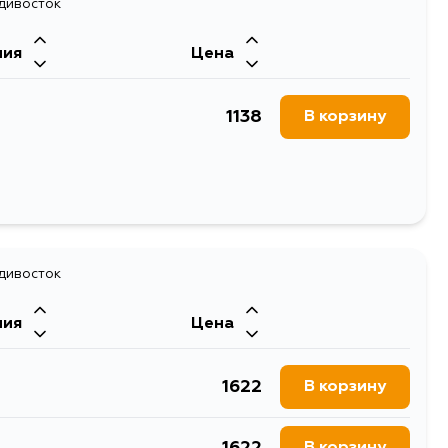
1388
адивосток
В корзину
ния
Цена
1138
В корзину
адивосток
ния
Цена
1622
В корзину