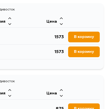
адивосток
ния
Цена
1573
В корзину
1573
В корзину
2648
В корзину
1873
адивосток
В корзину
ния
Цена
875
В корзину