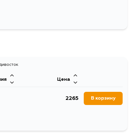
адивосток
ния
Цена
2265
В корзину