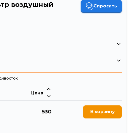
ьтр воздушный
Спросить
Фильтр воздушный
воздушные фильтры
адивосток
Цена
530
В корзину