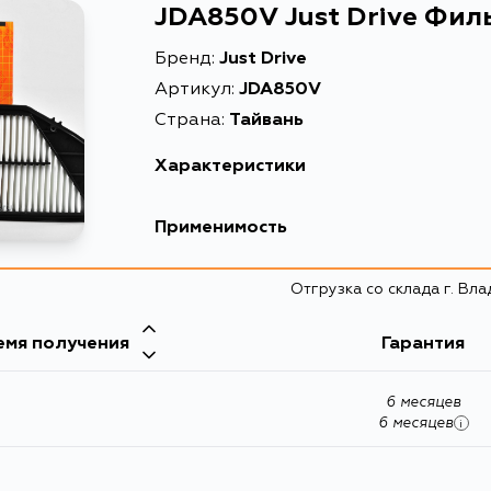
JDA850V Just Drive Фи
Бренд:
Just Drive
Артикул:
JDA850V
Страна:
Тайвань
Характеристики
Масса, кг
Применимость
Описание
Honda
Отгрузка со склада г. Вл
Товарная группа
Кузов
емя получения
Гарантия
CD3, CD4, CD5, CD7, CE1, CD6, CF2, CD8, RA1, R
6 месяцев
6 месяцев
i