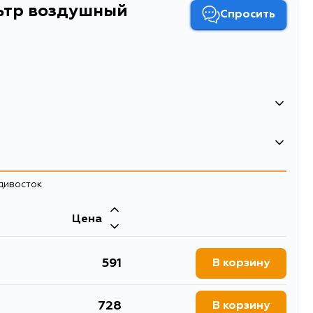
льтр воздушный
Спросить
0.38
Фильтр воздушный
адивосток
воздушные фильтры
Двигатель
Цена
A2, RA3, RA4
591
В корзину
728
В корзину