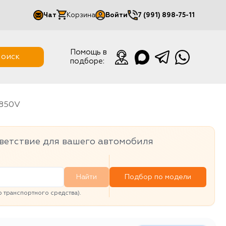
Чат
Корзина
Войти
7 (991) 898-75-11
Мой кабинет
Помощь в
оиск
подборе:
Выйти
A850V
ветствие для вашего автомобиля
Найти
Подбор по модели
транспортного средства).