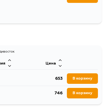
адивосток
ния
Цена
653
В корзину
746
В корзину