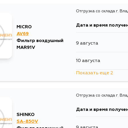
Отгрузка со склада г. Вл
Дата и время получе
MICRO
AV69
Фильтр воздушный
9 августа
MAR91V
10 августа
Показать еще 2
12 августа
Отгрузка со склада г. Вл
15 августа
Дата и время получе
SHINKO
SA-850V
9 августа