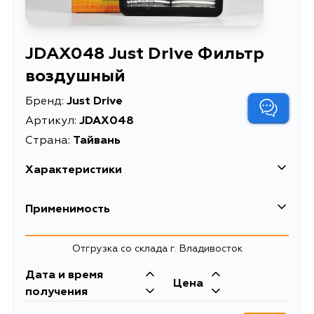
JDAX048 Just Drive Фильтр
воздушный
Бренд:
Just Drive
Артикул:
JDAX048
Страна:
Тайвань
Характеристики
Масса, кг
0.36
Применимость
Описание
Фильтр воздушный
Kia
Отгрузка со склада г. Владивосток
Товарная группа
воздушные фильтры
Дата и время
Цена
получения