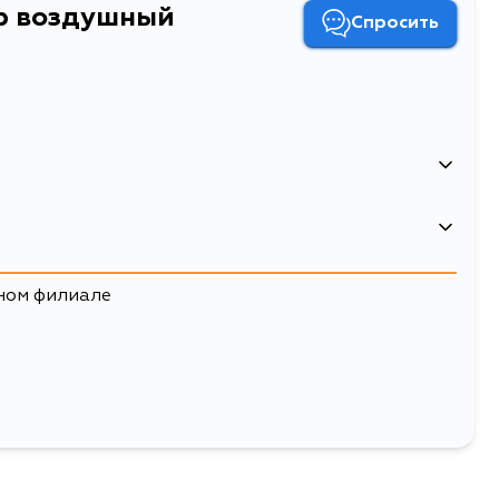
тр воздушный
Спросить
330
600
ном филиале
0.45
Двигатель
91.08
251R, ADT250L, ADT250R,
1AZFSE
Фильтр воздушный
воздушные фильтры
460