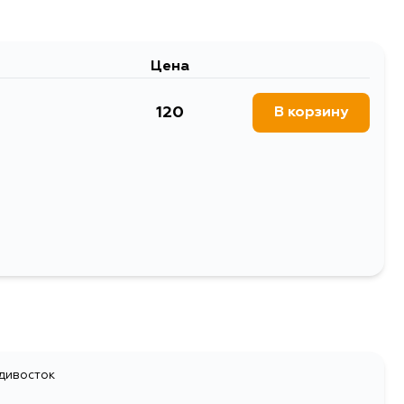
Цена
120
В корзину
адивосток