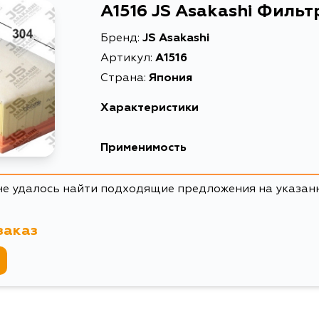
A1516 JS Asakashi Филь
Бренд:
JS Asakashi
Артикул:
A1516
Страна:
Япония
Характеристики
Высота упаковки, мм
Применимость
Длина упаковки, мм
Toyota
не удалось найти подходящие предложения на указан
Масса, кг
Кузов
Объем упаковки, л
заказ
ADT251, CDT250, AUR10, CUR10, ADT251L, ADT
AUR10L, AUR10R
Описание
Товарная группа
Ширина упаковки, мм