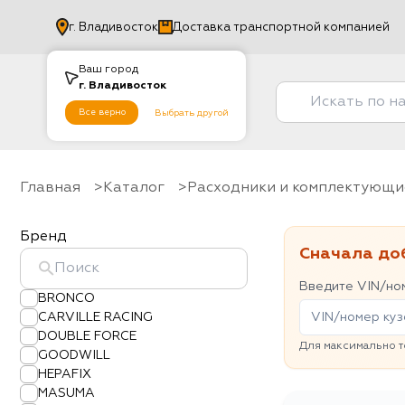
г.
Владивосток
Доставка транспортной компанией
Ваш город
г.
Владивосток
Все верно
Выбрать другой
Главная
Каталог
Расходники и комплектующи
Бренд
Сначала до
Введите VIN/ном
BRONCO
CARVILLE RACING
DOUBLE FORCE
Для максимально т
GOODWILL
HEPAFIX
MASUMA