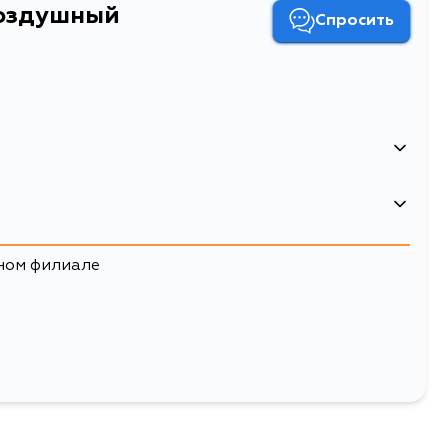
Воздушный
Спросить
Фильтр Воздушный
воздушные фильтры
ном филиале
Двигатель
VK56VD, VK56DE, VQ40DE
Двигатель
VK56VD