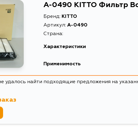
A-0490 KITTO Фильтр 
Бренд:
KITTO
Артикул:
A-0490
Страна:
Характеристики
Описание
Применимость
Товарная группа
Nissan
не удалось найти подходящие предложения на указан
Кузов
Infiniti
заказ
Y62
Кузов
Z62