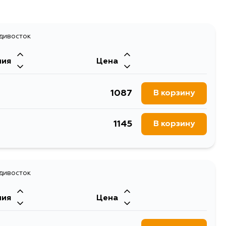
адивосток
ния
Цена
1087
В корзину
1145
В корзину
адивосток
ния
Цена