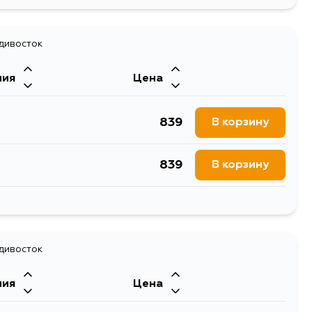
1775
В корзину
адивосток
ния
Цена
839
В корзину
839
В корзину
1522
В корзину
адивосток
ния
Цена