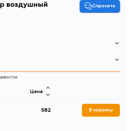
тр воздушный
Спросить
8809288823613
Фильтр воздушный
адивосток
воздушные фильтры
Цена
582
В корзину