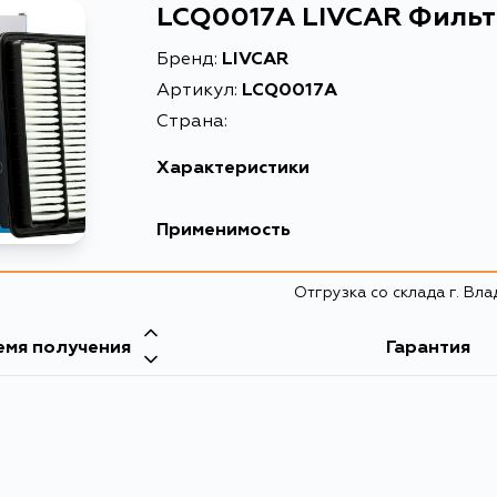
LCQ0017A LIVCAR Филь
Бренд:
LIVCAR
Артикул:
LCQ0017A
Страна:
Характеристики
EAN-13
Применимость
Описание
Отгрузка со склада г. Вл
Товарная группа
емя получения
Гарантия