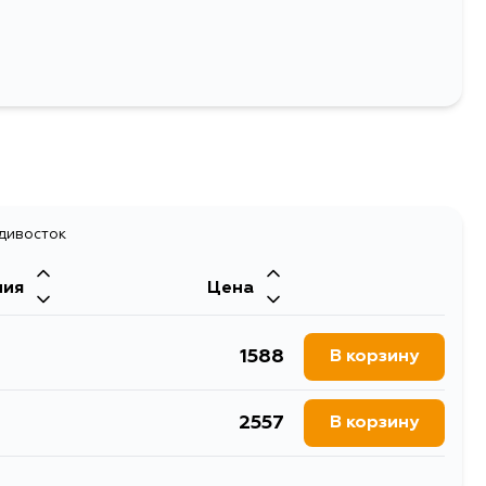
адивосток
ния
Цена
1588
В корзину
2557
В корзину