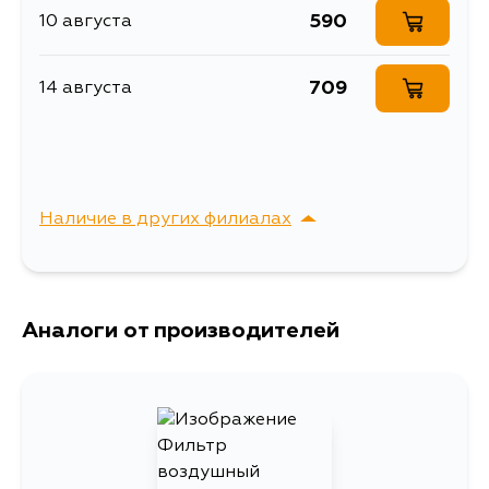
AE85, EP70, EP71, EP76, EP80,
590
10 августа
Описание
Фильтр воздушный
EP81, EP90, EL40, EL50
Воздушный фильтр A-
Расширенное описание
709
14 августа
157A MASUMA (1/40)
Товарная группа
воздушные фильтры
Ширина упаковки, мм
255
Наличие в других филиалах
г. Владивосток,
Выбрать
Крыгина , д. 15
Аналоги от производителей