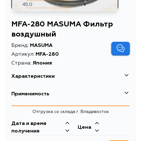
MFA-280 MASUMA Фильтр
воздушный
Бренд:
MASUMA
Артикул:
MFA-280
Страна:
Япония
Характеристики
EAN-13
4560116760275
Применимость
Высота упаковки, мм
45
Toyota
Отгрузка со склада г. Владивосток
Длина упаковки, мм
260
Кузов
Двигатель
Дата и время
Масса, кг
0.22
Цена
AT150, EE90, AE81, EE100, EE105,
3ALU, 2E, 2ELU,
получения
EE106, EE110, EE80, EE96, EE97,
2EL, 2ELC, 3E, 3AU,
Объем упаковки, л
0.0029835
EE106V, EE96V, EE97G, EL30, EL31,
2ELJ, 1EL, 1E