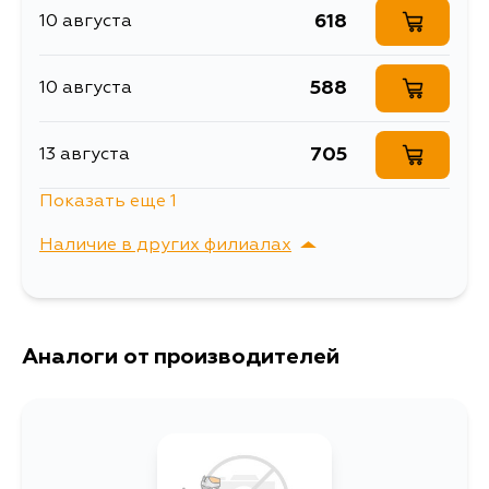
618
10 августа
Описание
Фильтр воздушный
Воздушный фильтр A-
Расширенное описание
588
10 августа
164A MASUMA (1/40)
Товарная группа
воздушные фильтры
705
13 августа
Ширина упаковки, мм
255
Показать еще 1
618
24 августа
Наличие в других филиалах
г. Владивосток,
Выбрать
Крыгина , д. 15
Аналоги от производителей