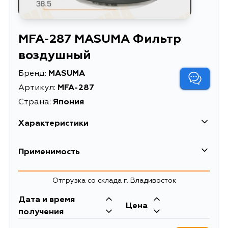
MFA-287 MASUMA Фильтр
воздушный
Бренд:
MASUMA
Артикул:
MFA-287
Страна:
Япония
Характеристики
EAN-13
4560116760060
Применимость
Высота упаковки, мм
40
Toyota
Отгрузка со склада г. Владивосток
Длина упаковки, мм
255
Кузов
Двигатель
Дата и время
Масса, кг
0.21
Цена
ET176, EE107, EE108, EE98, EE107V,
3E
получения
EE108G, EE98V, ET176V
Объем упаковки, л
0.002601