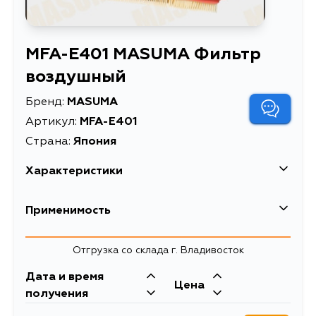
MFA-E401 MASUMA Фильтр
воздушный
Бренд:
MASUMA
Артикул:
MFA-E401
Страна:
Япония
Характеристики
EAN-13
4560116763498
Применимость
Высота упаковки, мм
55
Отгрузка со склада г. Владивосток
Длина упаковки, мм
235
Дата и время
Масса, кг
0.19
Цена
получения
Объем упаковки, л
0.002261875