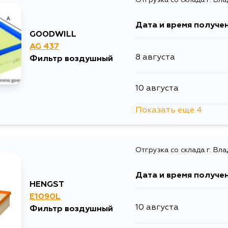
4 сентября
Дата и время получе
7 сентября
GOODWILL
AG 437
8 августа
Фильтр воздушный
10 августа
Показать еще 4
10 августа
Отгрузка со склада г. Вл
15 августа
Дата и время получе
28 августа
HENGST
E1090L
10 августа
Фильтр воздушный
30 августа