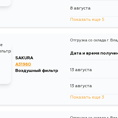
8 августа
Показать еще 5
9 августа
Отгрузка со склада г. Вл
11 августа
Дата и время получе
15 августа
SAKURA
A31960
13 августа
Воздушный фильтр
28 августа
13 августа
5 сентября
Показать еще 3
15 августа
Отгрузка со склада г. Вл