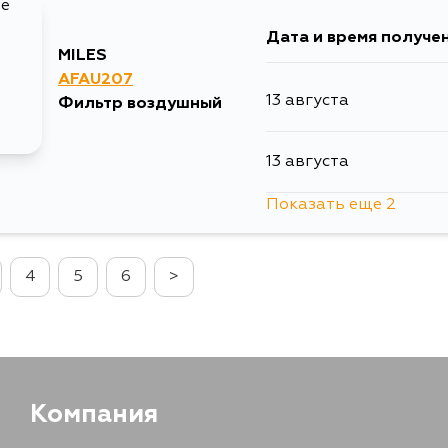
Дата и время получе
24 августа
MILES
AFAU207
13 августа
Фильтр воздушный
1 сентября
13 августа
3 сентября
Показать еще 2
3 сентября
4
5
6
>
4 сентября
Компания