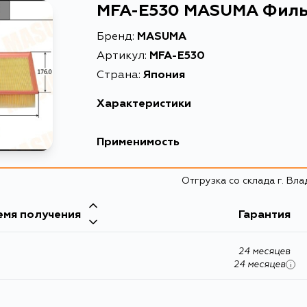
MFA-E530 MASUMA Филь
Бренд:
MASUMA
Артикул:
MFA-E530
Страна:
Япония
Характеристики
EAN-13
45601167
Применимость
Высота упаковки, мм
80
Отгрузка со склада г. Вл
Длина упаковки, мм
305
Масса, кг
0.453
емя получения
Гарантия
Объем упаковки, л
0.004636
24 месяцев
Описание
Фильтр в
24 месяцев
i
Расширенное описание
Воздушны