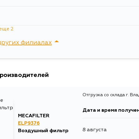
Товарная группа
воздушны
Ширина упаковки, мм
190
еще 2
а
других филиалах
я
сток, Крыгина , д. 15
производителей
Отгрузка со склада г. Вл
Дата и время получе
MECAFILTER
ELP9376
8 августа
Воздушный фильтр