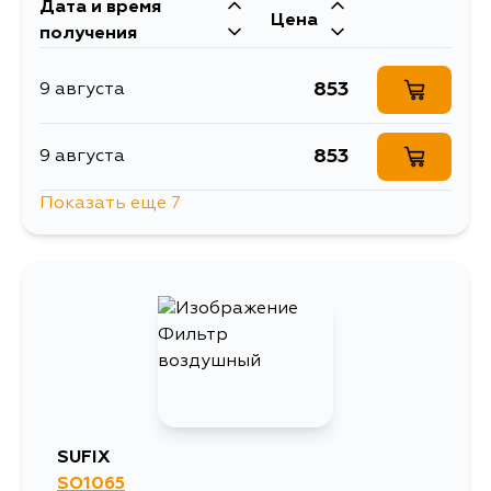
Дата и время
Цена
получения
853
9 августа
853
9 августа
Показать еще 7
890
10 августа
853
10 августа
890
11 августа
1809
12 августа
SUFIX
SO1065
1074
14 августа