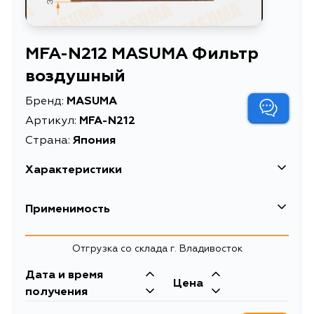
MFA-N212 MASUMA Фильтр
воздушный
Бренд:
MASUMA
Артикул:
MFA-N212
Страна:
Япония
Характеристики
EAN-13
4560116765621
Применимость
Высота упаковки, мм
45
Отгрузка со склада г. Владивосток
Длина упаковки, мм
265
Дата и время
Масса, кг
0.16
Цена
получения
Объем упаковки, л
0.00226575