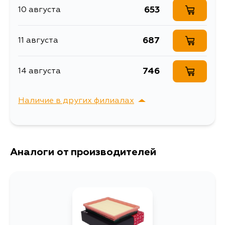
653
10 августа
Описание
Фильтр воздушный
Воздушный фильтр
687
11 августа
A202J MASUMA
Расширенное описание
NISSAN/ X-TRAIL, JUKE
2010- (1/40) Пропитка
746
14 августа
Товарная группа
воздушные фильтры
Ширина упаковки, мм
190
Наличие в других филиалах
г. Владивосток,
Выбрать
Крыгина , д. 15
Аналоги от производителей