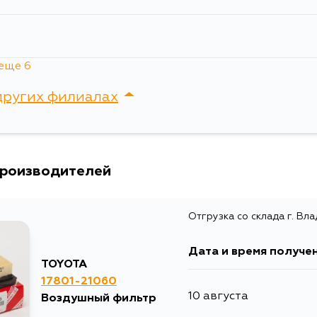
Товарная группа
воздушные фи
Ширина упаковки, мм
135
еще 6
других филиалах
сток, Крыгина , д. 15
производителей
Отгрузка со склада г. Вл
Дата и время получе
TOYOTA
17801-21060
я
10 августа
Воздушный фильтр