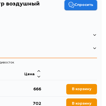
тр воздушный
Спросить
адивосток
Цена
666
В корзину
шный
ьтр A-1031 MASUMA TOYOTA/ YARIS/ NHP130L 2012-
702
В корзину