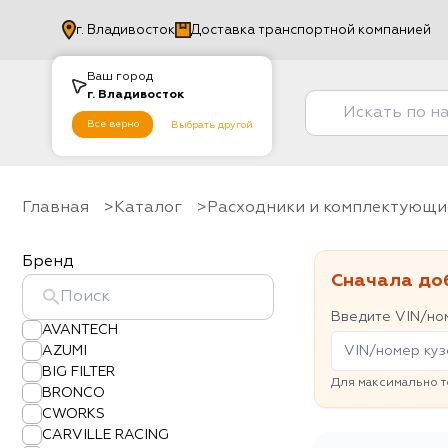
г.
Владивосток
Доставка транспортной компанией
Ваш город
г.
Владивосток
Все верно
Выбрать другой
Главная
Каталог
Расходники и комплектующи
Бренд
Сначала до
Введите VIN/ном
AVANTECH
AZUMI
BIG FILTER
Для максимально т
BRONCO
CWORKS
CARVILLE RACING