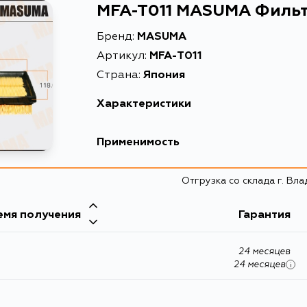
MFA-T011 MASUMA Филь
Бренд:
MASUMA
Артикул:
MFA-T011
Страна:
Япония
Характеристики
EAN-13
4560116765171
Применимость
Высота упаковки, мм
60
Отгрузка со склада г. Вл
Длина упаковки, мм
220
Масса, кг
0.16
емя получения
Гарантия
Объем упаковки, л
0.001782
24 месяцев
Описание
Фильтр возду
24 месяцев
i
Воздушный фил
Расширенное описание
(1/40)