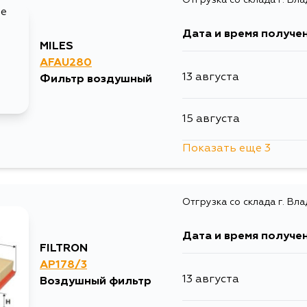
12 августа
Дата и время получе
13 августа
MILES
AFAU280
13 августа
Фильтр воздушный
15 августа
15 августа
15 августа
Показать еще 3
1 сентября
15 августа
Отгрузка со склада г. Вл
4 сентября
30 августа
Дата и время получе
5 сентября
FILTRON
1 сентября
AP178/3
13 августа
Воздушный фильтр