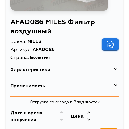
AFAD086 MILES Фильтр
воздушный
Бренд:
MILES
Артикул:
AFAD086
Страна:
Бельгия
Характеристики
EAN-13
5415236703178
Применимость
Высота упаковки, мм
55
Lexus
Отгрузка со склада г. Владивосток
Длина упаковки, мм
257
Кузов
Двигатель
Дата и время
Масса, кг
0.19
Toyota
Цена
GSV40
получения
Объем упаковки, л
3.364
Кузов
Двигатель