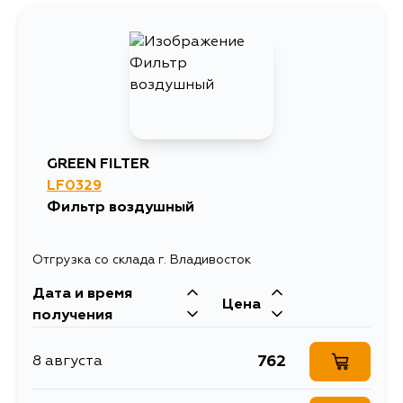
3575
11 августа
2837
12 августа
3563
13 августа
GREEN FILTER
LF0329
2837
3 сентября
Фильтр воздушный
Отгрузка со склада г. Владивосток
Дата и время
Цена
получения
762
8 августа