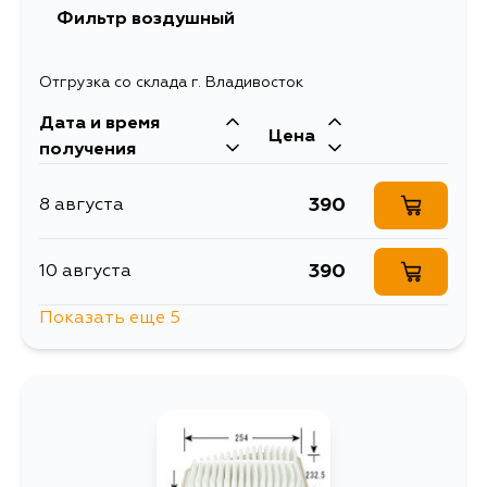
Фильтр воздушный
839
13 августа
Отгрузка со склада г. Владивосток
Дата и время
734
13 августа
Цена
получения
734
14 августа
390
8 августа
734
29 августа
390
10 августа
Показать еще 5
734
4 сентября
480
13 августа
390
15 августа
390
17 августа