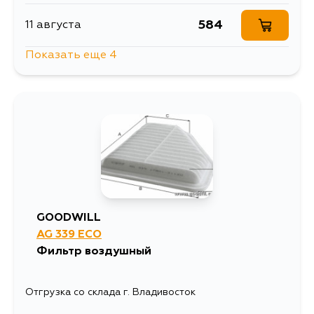
1193
24 августа
584
11 августа
Показать еще 4
1762
24 августа
1277
11 августа
1094
29 августа
785
13 августа
1736
29 августа
681
2 сентября
1309
5 сентября
692
3 сентября
GOODWILL
1345
AG 339 ECO
6 сентября
Фильтр воздушный
Отгрузка со склада г. Владивосток