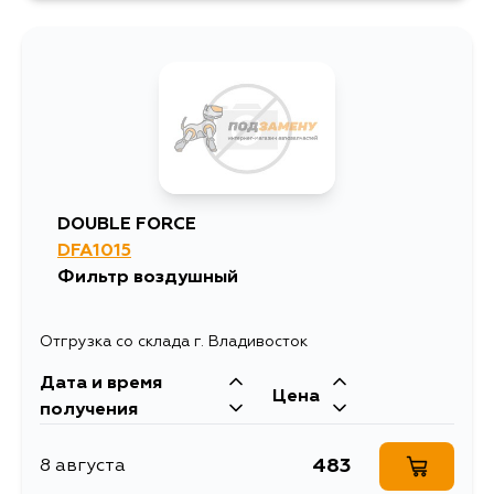
1475
11 августа
2210
11 августа
1505
13 августа
DOUBLE FORCE
DFA1015
1163
13 августа
Фильтр воздушный
1094
14 августа
Отгрузка со склада г. Владивосток
Дата и время
1333
14 августа
Цена
получения
1817
23 августа
483
8 августа