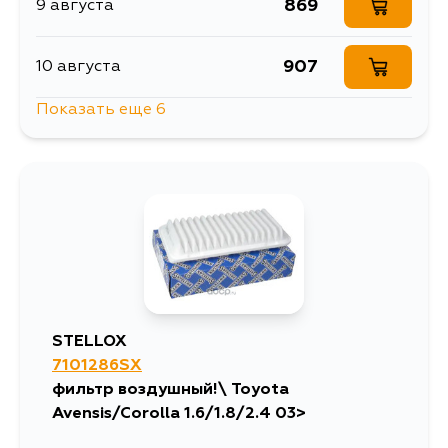
869
9 августа
907
10 августа
Показать еще 6
907
10 августа
869
10 августа
1892
11 августа
1173
13 августа
STELLOX
7101286SX
869
13 августа
фильтр воздушный!\ Toyota
Avensis/Corolla 1.6/1.8/2.4 03>
869
4 сентября