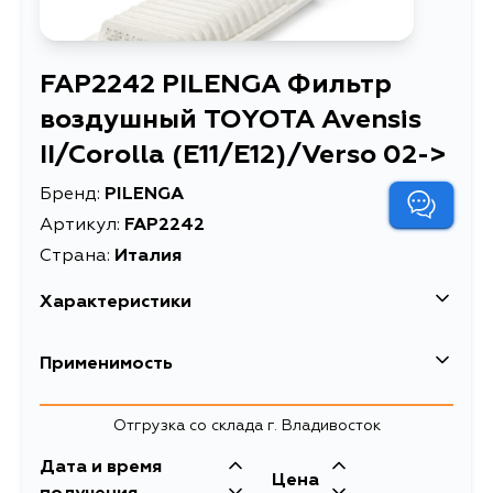
FAP2242 PILENGA Фильтр
воздушный TOYOTA Avensis
II/Corolla (E11/E12)/Verso 02->
Бренд:
PILENGA
Артикул:
FAP2242
Страна:
Италия
Характеристики
EAN-13
2777777207274
Применимость
Высота упаковки, мм
56
Toyota
Отгрузка со склада г. Владивосток
Длина упаковки, мм
302
Кузов
Двигатель
Дата и время
Масса, кг
0.16
Цена
NZE121, ZZE122, ZZE123, NZE124,
1ZZFE, 1NZFE,