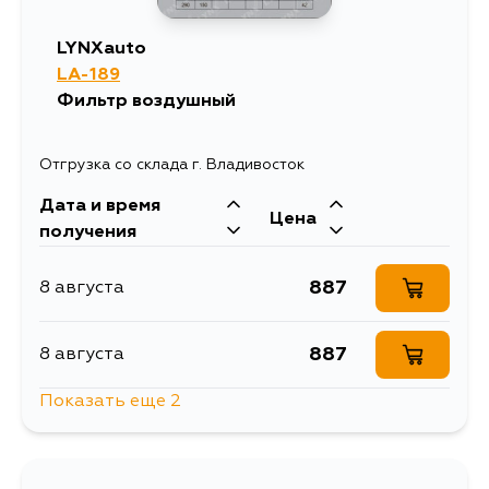
ZNE10G, ANE11, ZNE14, ANE11W,
ZNE14G, ANT10, ACM20R, ZNR10,
LYNXauto
ZNR11, ZNR11L
LA-189
Фильтр воздушный
Отгрузка со склада г. Владивосток
Дата и время
Цена
получения
887
8 августа
887
8 августа
Показать еще 2
993
13 августа
887
14 августа