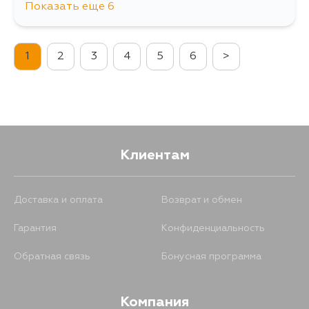
Показать еще 6
867
10 августа
1
2
3
4
5
6
>
985
11 августа
1071
11 августа
1543
11 августа
Клиентам
923
13 августа
Доставка и оплата
Возврат и обмен
Гарантия
Конфиденциальность
932
4 сентября
Обратная связь
Бонусная программа
Компания