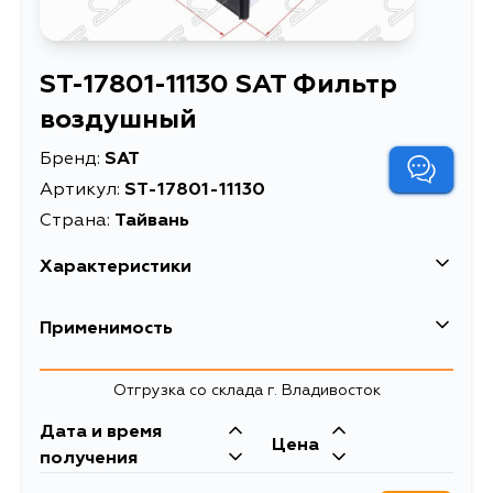
ST-17801-11130 SAT Фильтр
воздушный
Бренд:
SAT
Артикул:
ST-17801-11130
Страна:
Тайвань
Характеристики
Описание
Фильтр воздушный
Применимость
Фильтр воздушный
TOYOTA LAND
Toyota
Отгрузка со склада г. Владивосток
Расширенное описание
CRUISER PRADO 150
Кузов
09-
Двигатель
Дата и время
Цена
GRJ150, KDJ150, TRJ150, GDJ150,
1GDFTV
получения
Товарная группа
воздушные фильтры
LJ150, GDJ150L, GDJ155L, GDJ155R,
GDJ150R, GDJ150W, GDJ151W,