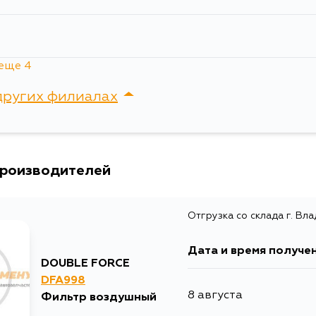
еще 4
12 месяцев
других филиалах
12 месяцев
сток, Крыгина , д. 15
12 месяцев
производителей
12 месяцев
Отгрузка со склада г. Вл
Дата и время получе
DOUBLE FORCE
DFA998
8 августа
Фильтр воздушный