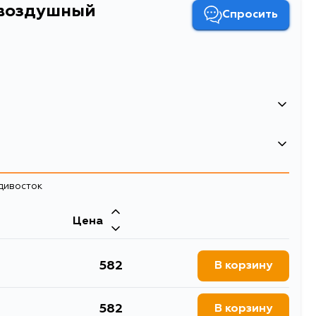
 воздушный
Спросить
ильтр воздушный
ильтр воздушный Geely Monjaro 22-
адивосток
оздушные фильтры
Цена
582
В корзину
582
В корзину