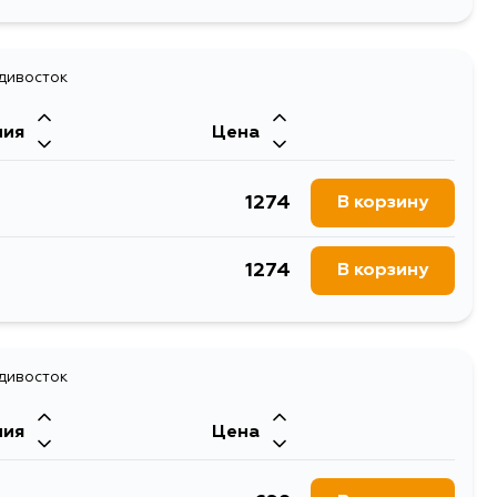
адивосток
ния
Цена
1274
В корзину
1274
В корзину
адивосток
ния
Цена