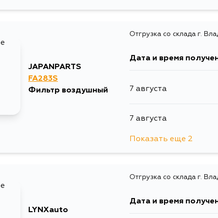
13 августа
Отгрузка со склада г. Вл
1 сентября
Дата и время получе
JAPANPARTS
FA283S
7 августа
Фильтр воздушный
7 августа
Показать еще 2
10 августа
Отгрузка со склада г. Вл
13 августа
Дата и время получе
LYNXauto