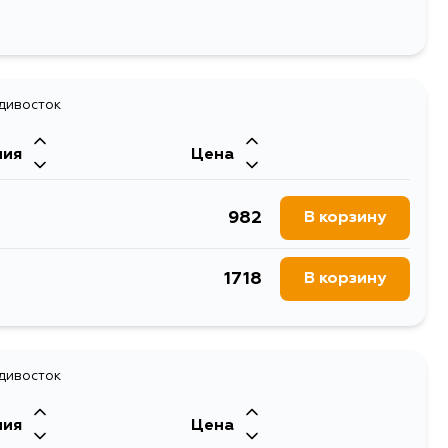
адивосток
ния
Цена
982
В корзину
1718
В корзину
адивосток
ния
Цена