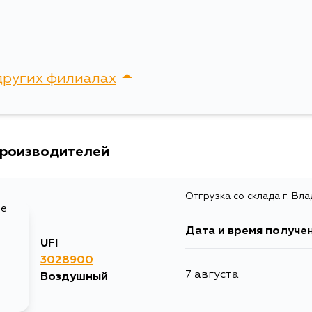
других филиалах
сток, Крыгина , д. 15
производителей
Отгрузка со склада г. Вл
Дата и время получе
UFI
3028900
7 августа
Воздушный