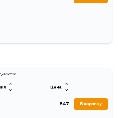
Выбрать
адивосток
ния
Цена
847
В корзину