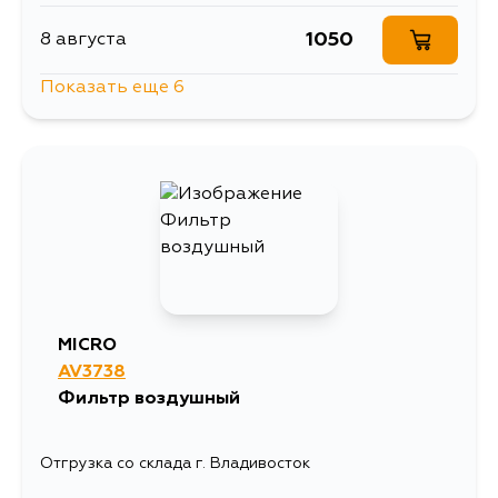
794
1 сентября
1050
8 августа
Показать еще 6
1050
9 августа
1050
10 августа
913
12 августа
1063
26 августа
MICRO
AV3738
1040
29 августа
Фильтр воздушный
1050
30 августа
Отгрузка со склада г. Владивосток