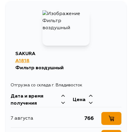
777
23 августа
773
3 сентября
851
5 сентября
SAKURA
A1818
869
6 сентября
Фильтр воздушный
Отгрузка со склада г. Владивосток
Дата и время
Цена
получения
766
7 августа