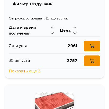
Фильтр воздушный
1700
10 августа
Отгрузка со склада г. Владивосток
Дата и время
1184
12 августа
Цена
получения
1254
13 августа
2961
7 августа
1254
14 августа
3757
30 августа
Показать еще 2
1254
16 августа
3551
31 августа
1254
18 августа
3551
3 сентября