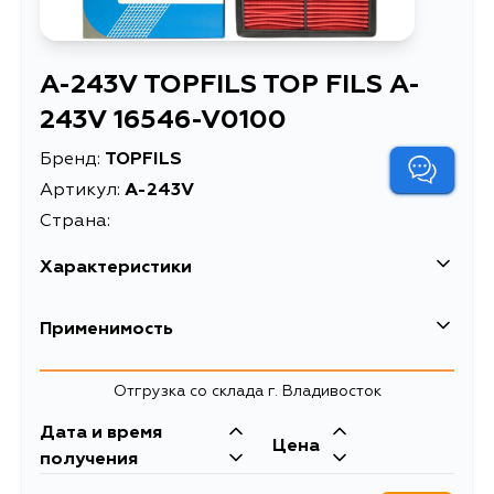
A-243V TOPFILS TOP FILS A-
243V 16546-V0100
Бренд:
TOPFILS
Артикул:
A-243V
Страна:
Характеристики
Применимость
Nissan
Отгрузка со склада г. Владивосток
Кузов
Двигатель
Дата и время
Цена
KRPS13, RPS13, RS13, PNW11,
SR20DET,
получения
PNW10, PW10, PW11, W10, SW10,
SR20DE, CA18DT,
SW11, VSW10, RNW11, RW11, JHU30,
QG18DE, CD20ET,