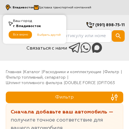
г.
Владивосток
Доставка транспортной компанией
Ваш город
7 (991) 898-75-11
г.
Владивосток
Все верно
Выбрать другой
Связаться с нами
Главная
Каталог
Расходники и комплектующие
фильтр
Фильтр топливный, сепаратор
Шплинт топливного фильтра
DOUBLE FORCE
DFIT063
Фильтр
Сначала добавьте ваш автомобиль —
получите точное соответствие для
вашего автомобиля