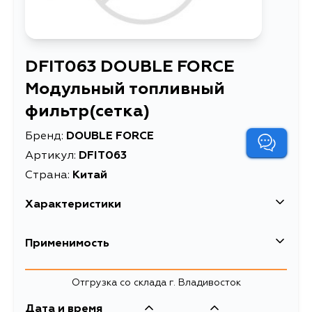
DFIT063 DOUBLE FORCE
Модульный топливный
фильтр(сетка)
Бренд:
DOUBLE FORCE
Артикул:
DFIT063
Страна:
Китай
Характеристики
EAN-13
5056197811498
Применимость
Высота упаковки, мм
200
Mitsubishi
Отгрузка со склада г. Владивосток
Длина упаковки, мм
100
Кузов
Двигатель
Дата и время