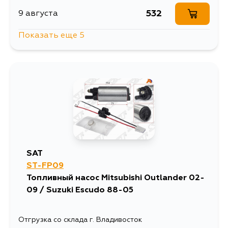
532
9 августа
Показать еще 5
401
9 августа
380
10 августа
1188
10 августа
487
11 августа
SAT
ST-FP09
492
29 августа
Топливный насос Mitsubishi Outlander 02-
09 / Suzuki Escudo 88-05
Отгрузка со склада г. Владивосток