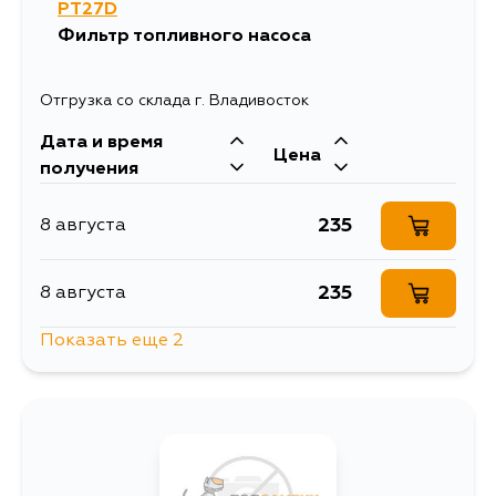
PT27D
1648
16 августа
Фильтр топливного насоса
1648
17 августа
Отгрузка со склада г. Владивосток
Дата и время
1648
18 августа
Цена
получения
235
8 августа
235
8 августа
Показать еще 2
1060
10 августа
209
12 августа