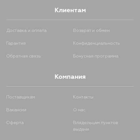
Клиентам
306
30 августа
373
15 августа
330
30 августа
Доставка и оплата
Возврат и обмен
423
11 сентября
Гарантия
Конфиденциальность
335
30 августа
Обратная связь
Бонусная программа
392
30 августа
Компания
480
30 августа
Поставщикам
Контакты
650
30 августа
Вакансии
О нас
Оферта
Владельцам пунктов
249
31 августа
выдачи