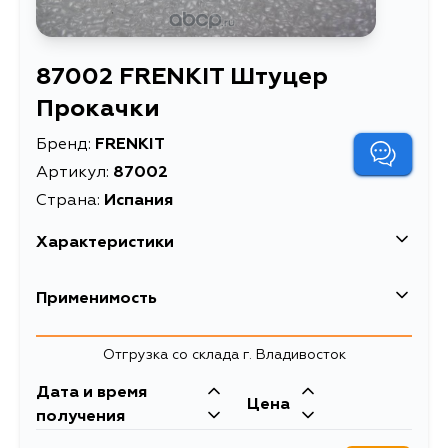
87002 FRENKIT Штуцер
Прокачки
Бренд:
FRENKIT
Артикул:
87002
Страна:
Испания
Характеристики
EAN-13
8435262974431
Применимость
Высота упаковки, мм
90
Honda
Отгрузка со склада г. Владивосток
Длина упаковки, мм
64
Дата и время
Масса, кг
0.013
Kia
Цена
получения
Объем упаковки, л
0.005