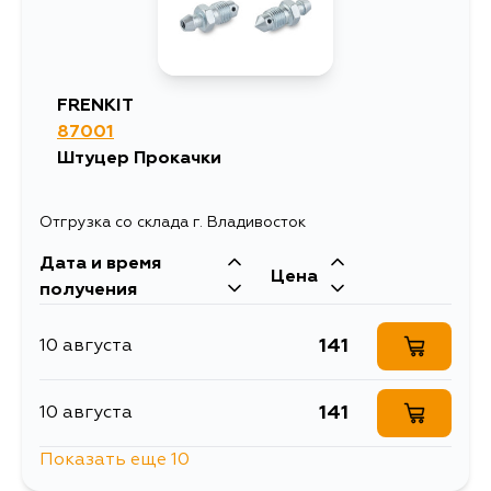
260
28 августа
FRENKIT
274
87001
28 августа
Штуцер Прокачки
249
29 августа
Отгрузка со склада г. Владивосток
Дата и время
264
29 августа
Цена
получения
271
29 августа
141
10 августа
274
29 августа
141
10 августа
Показать еще 10
277
29 августа
119
11 августа