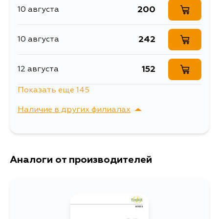
Ford
200
10 августа
Описание
Штуцер Прокачки
Штуцер прокачной
Расширенное описание
242
10 августа
тормозного суппорта
Ширина упаковки, мм
64
152
12 августа
Показать еще 145
152
13 августа
Наличие в других филиалах
1036
13 августа
г. Владивосток,
Выбрать
Крыгина , д. 15
152
Аналоги от производителей
15 августа
200
15 августа
195
15 августа