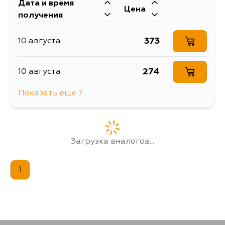
Дата и время
Цена
получения
277
30 августа
373
10 августа
281
30 августа
274
10 августа
284
30 августа
Показать еще 7
373
12 августа
291
30 августа
373
13 августа
Загрузка аналогов...
294
30 августа
1287
13 августа
1
301
30 августа
373
15 августа
304
30 августа
425
15 августа