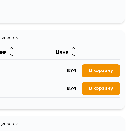
адивосток
ния
Цена
874
В корзину
874
В корзину
874
В корзину
адивосток