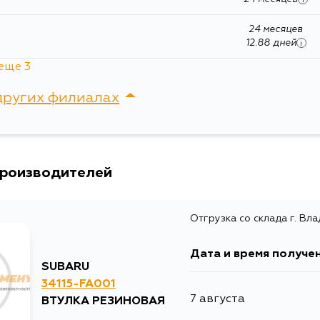
24 месяцев
12.88 дней
i
еще 3
других филиалах
12 месяцев
сток, Крыгина , д. 15
24 месяцев
производителей
12.88 дней
i
Отгрузка со склада г. Вл
Дата и время получе
SUBARU
34115-FA001
7 августа
ВТУЛКА РЕЗИНОВАЯ