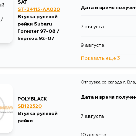
SAT
Дата и время получе
ST-34115-AA020
Втулка рулевой
рейки Subaru
7 августа
Forester 97-08 /
Impreza 92-07
9 августа
Показать еще 3
16 августа
Отгрузка со склада г. Вл
17 августа
Дата и время получе
POLYBLACK
18 августа
SB122520
Втулка рулевой
7 августа
рейки
10 августа