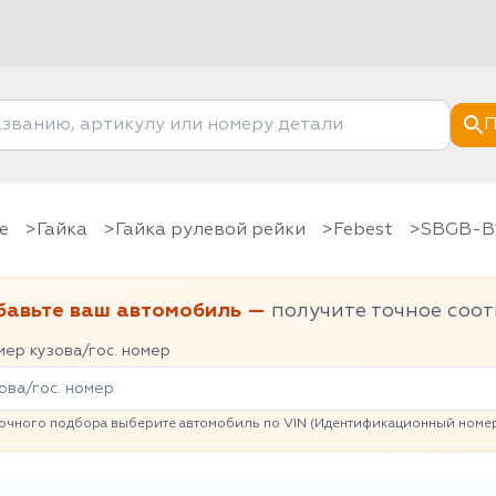
П
е
гайка
Гайка рулевой рейки
Febest
SBGB-B
бавьте ваш автомобиль —
получите точное соот
ер кузова/гос. номер
очного подбора выберите автомобиль по VIN (Идентификационный номер 