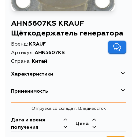
AHN5607KS KRAUF
Щёткодержатель генератора
Бренд:
KRAUF
Артикул:
AHN5607KS
Страна:
Китай
Характеристики
Высота упаковки, мм
51
Применимость
Длина упаковки, мм
84
Honda
Отгрузка со склада г. Владивосток
Масса, кг
0.025
Дата и время
Объем упаковки, л
0.18
Suzuki
Цена
получения
Щёткодержатель
Кузов
Двигатель
Описание