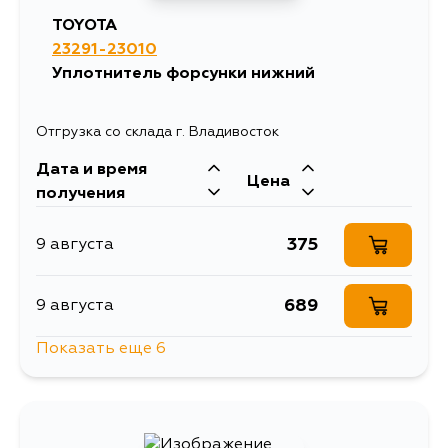
TOYOTA
23291-23010
487
13 августа
Уплотнитель форсунки нижний
246
13 августа
Отгрузка со склада г. Владивосток
Дата и время
339
14 августа
Цена
получения
339
30 августа
375
9 августа
689
9 августа
Показать еще 6
487
10 августа
1181
11 августа