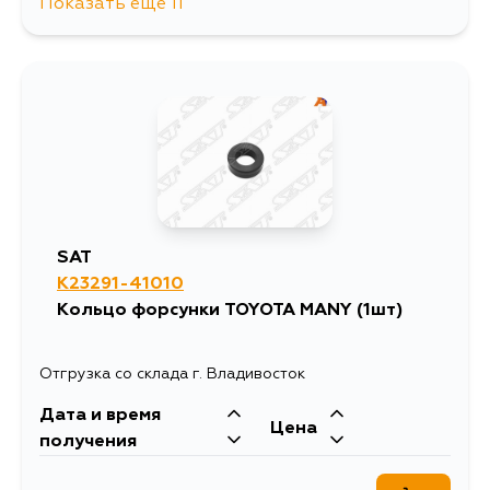
Показать еще 11
543
10 августа
477
10 августа
1201
11 августа
490
12 августа
SAT
K23291-41010
481
13 августа
Кольцо форсунки TOYOTA MANY (1шт)
308
13 августа
Отгрузка со склада г. Владивосток
Дата и время
477
14 августа
Цена
получения