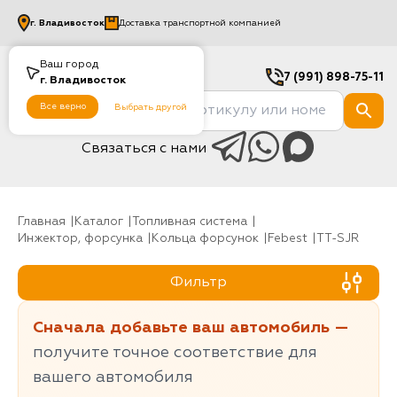
г.
Владивосток
Доставка транспортной компанией
Ваш город
7 (991) 898-75-11
г.
Владивосток
Все верно
Выбрать другой
Связаться с нами
Главная
Каталог
Топливная система
инжектор, форсунка
Кольца форсунок
Febest
TT-SJR
Фильтр
Сначала добавьте ваш автомобиль —
получите точное соответствие для
вашего автомобиля