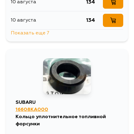
477
17 августа
134
10 августа
477
17 августа
134
10 августа
Показать еще 7
477
19 августа
167
13 августа
351
3 сентября
134
14 августа
134
15 августа
134
17 августа
SUBARU
16608KA000
134
17 августа
Кольцо уплотнительное топливной
форсунки
134
19 августа