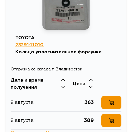
233
13 августа
265
13 августа
TOYOTA
265
2329141010
14 августа
Кольцо уплотнительное форсунки
265
29 августа
Отгрузка со склада г. Владивосток
Дата и время
265
30 августа
Цена
получения
265
4 сентября
363
9 августа
389
9 августа