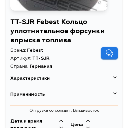
TT-SJR Febest Кольцо
уплотнительное форсунки
впрыска топлива
Бренд:
Febest
Артикул:
TT-SJR
Страна:
Германия
Характеристики
EAN-13
4056111033921
Применимость
Высота упаковки, мм
6
Daihatsu
Отгрузка со склада г. Владивосток
Длина упаковки, мм
16
Дата и время
Масса, кг
0.002
Lexus
Цена