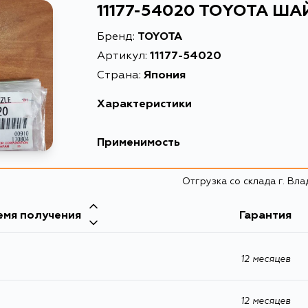
11177-54020 TOYOTA Ш
Бренд:
TOYOTA
Артикул:
11177-54020
Страна:
Япония
Характеристики
EAN-13
Применимость
Масса, кг
Toyota
Отгрузка со склада г. Вл
Описание
Кузов
Расширенное описание
емя получения
Гарантия
KZN205, KZN215, KZN185, LN106, LN107, LN11
CT220, CT190, CT196, CT197, CT198, CT199, 
CT198V, CT199V, CV20, CV30, CV40, CV43, CV
CT176, CT177, CT195, CT210, CT170G, CA60, CA
12 месяцев
CE101, CE102, CE104, CE105, CE106, CE107, CE1
CE114, CE116, CE140, CE90, CE95, CE96, CE97,
CE105V, CE106V, CE107V, CE108G, CE109V, CE
CE71, CE72, CE71V, CE121, CE121G, NL30, NL40, N
12 месяцев