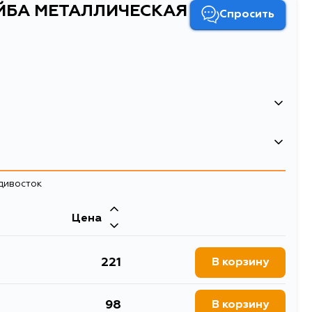
АЙБА МЕТАЛЛИЧЕСКАЯ
Спросить
7777000271435
0.001
адивосток
ШАЙБА МЕТАЛЛИЧЕСКАЯ
Двигатель
Прокладка
Цена
1, LN130, LN135, LN205,
1KZTE, 5L, 3L, 1KZT, 2CTE, 2CT, 3CTE,
CT190G, CT196V, CT197V,
3CE, 2C, 3CT, 2CTLC, 2CTL, 1CTLC,
10, CV11, CT150, CT170,
1CTL, 2CL, 1C, 2LTE, 2LT, 2L, 2CE, 1CL,
67, LX90, CE120, CE100,
1CLC, 1NT, 2LTHE, 5LE, 1HZ, 1PZ, 1N,
221
В корзину
08, CE109, CE110, CE113,
1HZT
 CE100G, CE101G, CE102G,
96V, CE97G, CE80, CE70,
L50, CT211, CT215, CT216,
98
В корзину