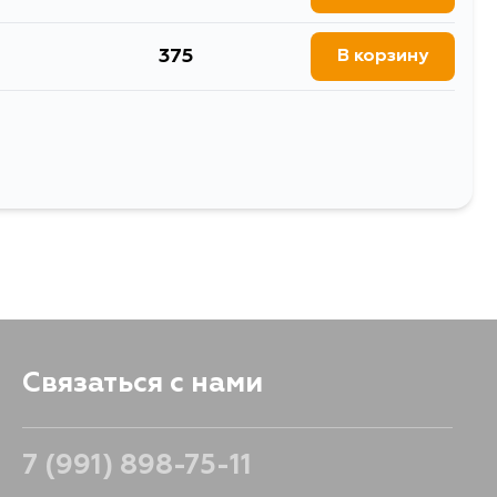
15W, MCU20W, MCU25W,
J121, VZJ125, VZJ120W,
VZN195, VZN150, VCK40,
375
В корзину
1237
В корзину
676
В корзину
Выбрать
859
В корзину
Связаться с нами
7 (991) 898-75-11