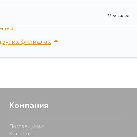
VZN185W, VZN210, VZN215, VZN210W, VZN2
VZJ90, VZJ95, VZJ90W, VZJ95W, VZJ120, VZ
VZJ121W, VZJ125W, MCV20W, UZZ40, VZN170, 
12 месяцев
VCK30, VZN167, VZN172, MCL10
еще 3
других филиалах
сток, Крыгина , д. 15
12 месяцев
12.88 дней
i
Компания
Поставщикам
Контакты