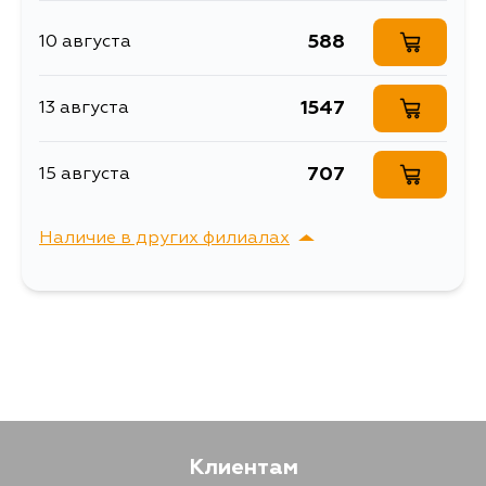
Объем упаковки, л
9.3E-6
588
10 августа
Описание
Шайбы для форсунок
Шайбы для форсунок,
1547
13 августа
Расширенное описание
набор MASUMA Nissan
LD20-II, комплект
Ширина упаковки, мм
31
707
15 августа
Наличие в других филиалах
г. Владивосток,
Выбрать
Крыгина , д. 15
Клиентам