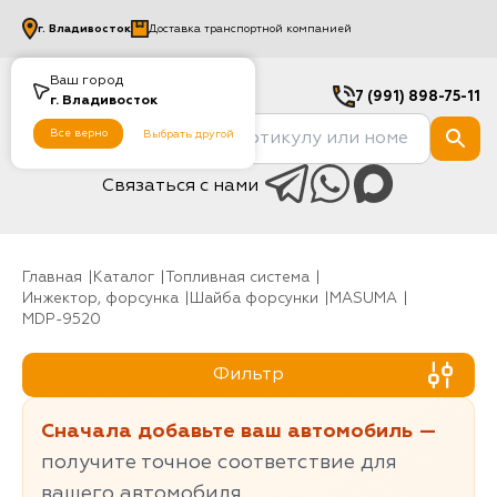
г.
Владивосток
Доставка транспортной компанией
Ваш город
7 (991) 898-75-11
г.
Владивосток
Все верно
Выбрать другой
Связаться с нами
Главная
Каталог
Топливная система
инжектор, форсунка
Шайба форсунки
MASUMA
MDP-9520
Фильтр
Сначала добавьте ваш автомобиль —
получите точное соответствие для
вашего автомобиля