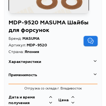
MDP-9520 MASUMA Шайбы
для форсунок
Бренд:
MASUMA
Артикул:
MDP-9520
Страна:
Япония
Характеристики
EAN-13
4560116890231
Применимость
Высота упаковки, мм
5
Отгрузка со склада г. Владивосток
Длина упаковки, мм
60
Дата и время
Масса, кг
0.015
Цена
получения