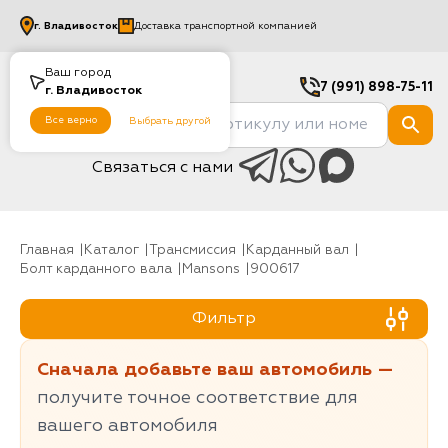
г.
Владивосток
Доставка транспортной компанией
Ваш город
7 (991) 898-75-11
г.
Владивосток
Все верно
Выбрать другой
Связаться с нами
Главная
Каталог
Трансмиссия
карданный вал
Болт карданного вала
Mansons
900617
Фильтр
Сначала добавьте ваш автомобиль —
получите точное соответствие для
вашего автомобиля