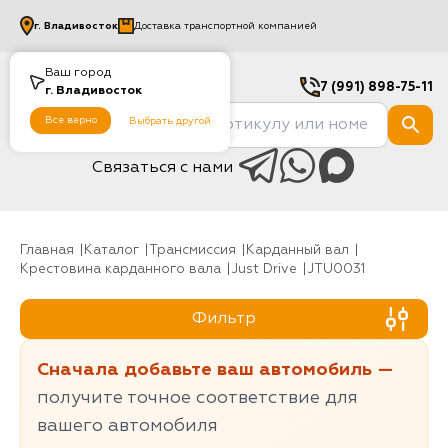
г.
Владивосток
Доставка транспортной компанией
Ваш город
7 (991) 898-75-11
г.
Владивосток
Все верно
Выбрать другой
Связаться с нами
Главная
Каталог
Трансмиссия
карданный вал
Крестовина карданного вала
Just Drive
JTU0031
Фильтр
Сначала добавьте ваш автомобиль —
получите точное соответствие для
вашего автомобиля