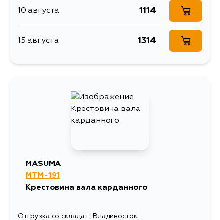
967
15 августа
1114
10 августа
1165
15 августа
1314
15 августа
965
17 августа
965
17 августа
965
19 августа
965
21 августа
MASUMA
MTM-191
Крестовина вала карданного
Отгрузка со склада г. Владивосток