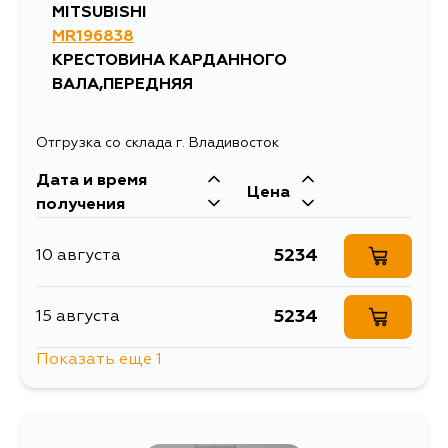
MITSUBISHI
A183A, A184A, A187A
MR196838
КРЕСТОВИНА КАРДАННОГО
ВАЛА,ПЕРЕДНЯЯ
Отгрузка со склада г. Владивосток
Дата и время
Цена
получения
5234
10 августа
5234
15 августа
Показать еще 1
5234
4 сентября