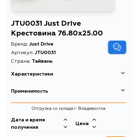
JTU0031 Just Drive
Крестовина 76.80x25.00
Бренд:
Just Drive
Артикул:
JTU0031
Страна:
Тайвань
Характеристики
Масса, кг
0.36
Применимость
Описание
Крестовина 76.80x25.00
Mitsubishi
Отгрузка со склада г. Владивосток
Кузов
Двигатель
Дата и время
Chrysler
Цена
K97WG, K99W, V25C, V25W, V26C,
4M40, 6G74,
получения
V26W, V26WG, V45W, V46V,
4G64, 4D56,
V46W, V46WG, K34T, K74T, K24T,
G64B, G63B,