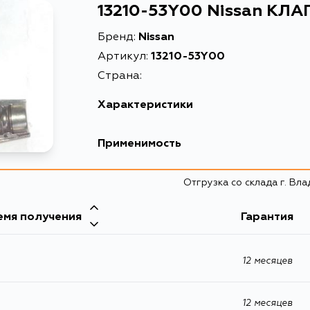
13210-53Y00 Nissan КЛ
Бренд:
Nissan
Артикул:
13210-53Y00
Страна:
Характеристики
Масса, кг
0.0
Применимость
Описание
КЛА
Nissan
Отгрузка со склада г. Вл
Кузов
емя получения
Infiniti
Гарантия
Z33, Z34, N15, N16, N16E, TA60, Y62, VENW10, 
JHU30, JTNU30, JTU30, JVNU30, JVU30, U13, 
Кузов
QNG10, TG10, CSGE25, DSGE25, SE25, SGE25, V
ENY34, HY34, MY34, Y34, MY33, A32, A33, H
JA60, Z62, JR50, S50, Y50, Y51, Y51HV, Y34, CA3
12 месяцев
WHA32, WPA32, FHY33, GF50, GNF50, HF50, BN
CV37, HV36, V36, V35, A32, F50, FGY33, V37, J50
AZ10, Z10, BGZ11, E51, ME51, MNE51, NE51, 
VEW11, VNW11, VW11, HZ33, GY50, PNY50, PY50, Y
B30, C11L, SC11, GC35, GCC35, HC35, GNC35, R
12 месяцев