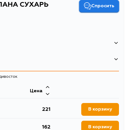
АПАНА СУХАРЬ
Спросить
02
ПАНА СУХАРЬ
адивосток
Двигатель
Цена
VEW10, W11, RNW11, RW11,
VQ35HR, VQ35DE, VQ37VHR,
QU14, G11, FG10, QG10,
SR20DE, GA16DE, GA14DE, CD20,
Двигатель
RE25, HBY33, HY33, Y33,
QG18DE, YD22DDT, QG15DE, VK56DE,
A32, PA32, PA33, WA32,
VK56VD, GA16DS, QR20DE, YD25DDT,
221
В корзину
3, J50, CLS51, S51, CV36,
VK56DE, VK56VD, VQ35DE, VK45DE,
Z11, BZ11, Z12, ANZ10,
VQ30DE, QR25DE, QG18DD, MR20DE,
Z
VQ37VHR, VQ35HR, VQ25HR,
APWE50, APE50, VENW11,
QR20DD, VQ30DET, VQ30DD,
VQ30DE, VQ25DE, VK50VE,
50, R35, F15, F15E, JF15,
VQ25DE, VQ25DD, VQ20DE,
VR30DDTT, VQ30DET, VR30
M12, RNM12, AK12, BK12,
162
RB25DET, VK45DE, VK45DD, CGA3DE,
В корзину