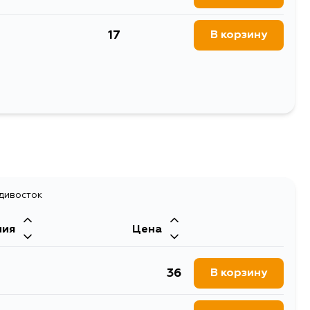
17
В корзину
Выбрать
адивосток
ния
Цена
36
В корзину