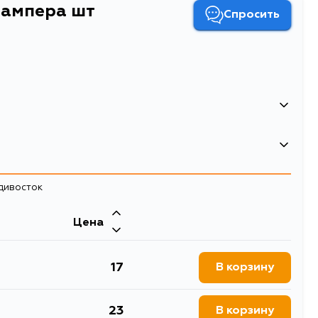
бампера шт
Спросить
бампера шт
бампера HONDA/SUZUKI/DAEWOO/GM (1 шт.)
адивосток
Цена
17
В корзину
23
В корзину