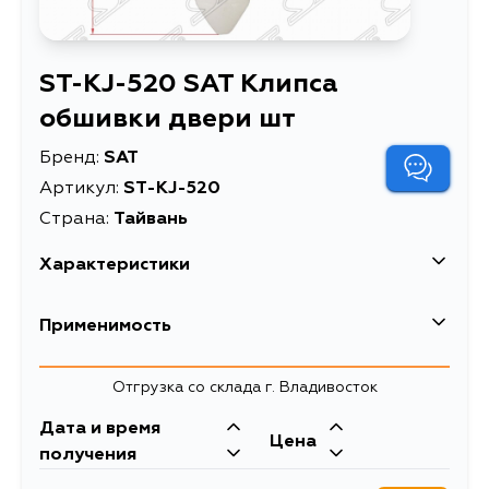
ST-KJ-520 SAT Клипса
обшивки двери шт
Бренд:
SAT
Артикул:
ST-KJ-520
Страна:
Тайвань
Характеристики
Клипса обшивки двери
Применимость
Описание
шт
Клипса обшивки двери
Отгрузка со склада г. Владивосток
Расширенное описание
TOYOTA/LEXUS (1 шт.)
Дата и время
Цена
получения