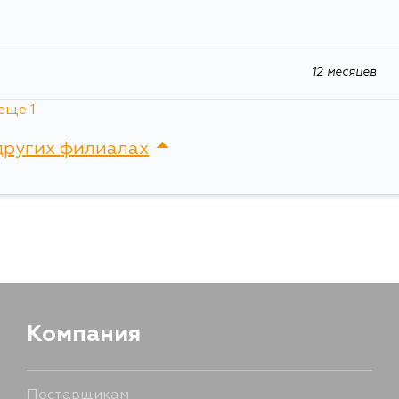
12 месяцев
еще 1
12 месяцев
других филиалах
сток, Крыгина , д. 15
Компания
Поставщикам