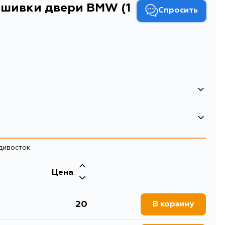
бшивки двери BMW (1
Спросить
 двери BMW (1 шт.)
адивосток
Цена
20
В корзину