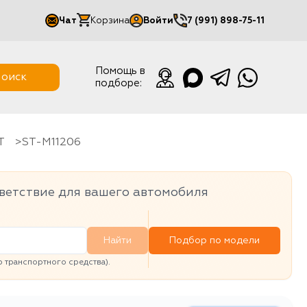
Чат
Корзина
Войти
7 (991) 898-75-11
Мой кабинет
Помощь в
оиск
подборе:
Выйти
T
ST-M11206
ветствие для вашего автомобиля
Найти
Подбор по модели
транспортного средства).