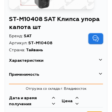
ST-M10408 SAT Клипса упора
капота шт
Бренд:
SAT
Артикул:
ST-M10408
Страна:
Тайвань
Характеристики
Клипса упора капота
Применимость
Описание
шт
Клипса упора капота
Отгрузка со склада г. Владивосток
Расширенное описание
TOYOTA/LEXUS (1 шт.)
Дата и время
Цена
получения