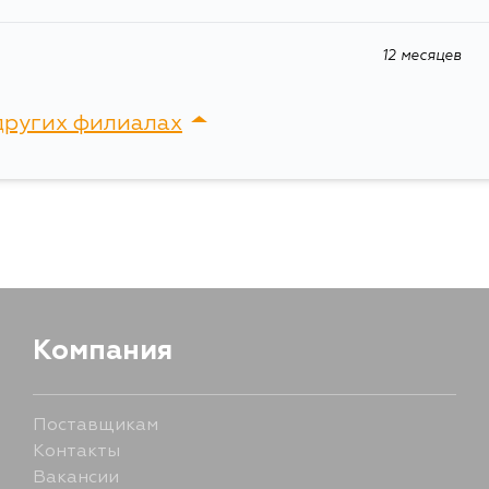
D52A, D53A
12 месяцев
других филиалах
сток, Крыгина , д. 15
Компания
Поставщикам
Контакты
Вакансии