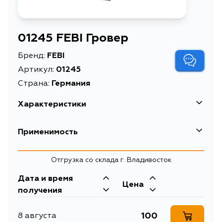
01245 FEBI Гровер
Бренд:
FEBI
Артикул:
01245
Страна:
Германия
Характеристики
EAN-13
4027816012450
Применимость
Высота упаковки, мм
12
Отгрузка со склада г. Владивосток
Длина упаковки, мм
33
Дата и время
Масса, кг
0.022
Цена
получения
Объем упаковки, л
0.011
100
8 августа
Описание
Гровер