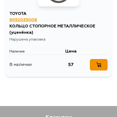
CT215, ST162, ST150, ST151, ST163,
3ZRFAE, 3YU, 2L,
ST180, ST181, ST182, ST183, ST200,
2KDFTV, 2TRFE,
ST201, ST202, ST203, ST160,
2RZE, 1KDFTV,
TOYOTA
ZZT230, ZZT231, ST184, ST204,
3RZFE, 1KRFE,
ST162C, ST183C, ST202C, ST161,
1NDTV, 2Y, 4YEC,
9052033008
JZX93, AE101, AE111, ZZE134,
3YC, 2C, 7KE, 3YEU,
КОЛЬЦО СТОПОРНОЕ МЕТАЛЛИЧЕСКОЕ
AE101G, WZE110, NZE144, NZE164,
3CE, 3ZRFE, 1AZFE,
ZRE144, ZZE123G, NZE124G,
2ADFTV, 2ADFHV,
(уценёнка)
NZE144G, ZZE124G, NZE164G,
1ADFTV, 2ARFE,
ZRE144G, ZRE154N, ZZE124N,
6ZRFE, 6ZRFAE,
Нарушена упаковка
GX105, JZX105, JZS173W, JZS153,
5ARFE, 1NRFE,
JZS157, JZS173, JZS179, AWS211,
2LTE, 4YC, 3YJ, 3Y,
Цена
AWS215, GRS181, GRS183, GRS201,
5LE, 3RZF, 2RZFE,
Наличие
GRS203, GRS211, UZS145, UZS155,
1RZE, 3YE, 1KZT,
UZS173, UZS187, UZS207, ST206,
3YP, 3RZFPE,
ST207, ST208, ACR40, ACR55,
1TRFPE, 8NRFTS
57
В наличии
GSR55, MCR40, TCR20, TCR21,
ACR40W, ACR55W, GSR55W,
MCR40W, TCR20W, TCR21W,
CXR20, CXR21, CXR20G, CXR21G,
TCR20G, TCR21G, NCP25, ACM10,
ACM15, CXM10, SXM10, SXM15,
ACM10G, ACM15G, CXM10G,
SXM10G, SXM15G, KCH16, KCH16W,
VCH16, VCH28, VCH16W, ZSU65,
ZSU65W, KZH106, KZH116, KZH120,
KZH126, KZH138, KZH106G,
KZH106W, KZH116G, KZH120G,