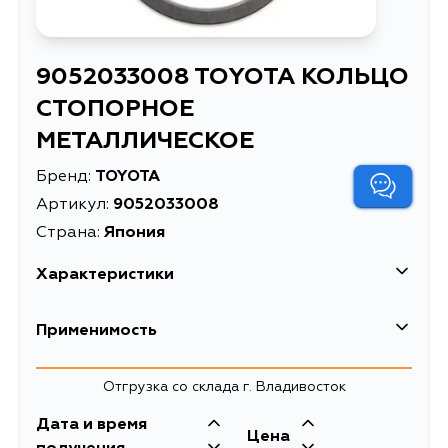
9052033008 TOYOTA КОЛЬЦО
СТОПОРНОЕ
МЕТАЛЛИЧЕСКОЕ
Бренд:
TOYOTA
Артикул:
9052033008
Страна:
Япония
Характеристики
EAN-13
7777005206760
Применимость
Масса, кг
0.007
Lexus
Отгрузка со склада г. Владивосток
КОЛЬЦО СТОПОРНОЕ
Описание
МЕТАЛЛИЧЕСКОЕ
Кузов
Двигатель
Дата и время
Toyota
Цена
GRL15, GRS195, GRS196, AVE35,
2GRFSE, 3GRFSE,