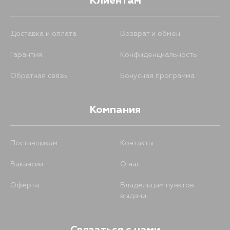
Клиентам
KZH126G, KZH138V, LH56V, LH66V,
YH56V, YH66V, LH168, LH178,
LH186, LH188, LH168V, LH178V,
LH188K, KDH205, KDH206,
Доставка и оплата
Возврат и обмен
KDH225, KDH227, KLH18, KLH28,
LH107, LH108, LH109, LH117, LH118,
LH119, LH129, LH166, LH176, LH85,
Гарантия
Конфиденциальность
LH95, LXH18, LXH28, LY151, LY161,
RCH18, RCH19, RCH28, RCH29,
Обратная связь
Бонусная программа
RZH109, RZH119, TRH216, TRH219,
TRH226, TRH228, TRH229, YH56,
YH57G, YH66, KDH205V, KDH206K,
KDH206V, KDH225K, KDH227B,
Компания
LH107G, LH107W, LH109V, LH117G,
LH119V, LH129V, TRH216K, TRH219W,
TRH226K, TRH228B, TRH229W,
LH56, LH66, ACM26, ACM26W,
KGJ10, ANM10, ANM15, ZGM15,
Поставщикам
Контакты
ANM10G, ANM10W, ANM15G,
ANM15W, ZGM15G, ZGM15W,
Вакансии
О нас
NCP115, NLP115, NCP65, CR36V,
CR37, CR38, CR38G, CR36, CM40,
CM41, CM60, CM61, CM65, CM80,
Оферта
Владельцам пунктов
CM85, CR30, CR31, KM80, KM85,
выдачи
YM40, YM41, YM60, YM65, YR30,
YR31, CM40G, CM41V, CR30G,
CR31G, YM40G, YR30G, CR50,
CR51, CR52, KR52, SR50, CR50G,