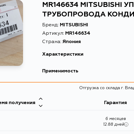
MR146634 MITSUBISHI 
ТРУБОПРОВОДА КОНД
Бренд:
MITSUBISHI
Артикул:
MR146634
Страна:
Япония
Характеристики
EAN-13
777700
Применимость
Высота упаковки, мм
2
Chrysler
Отгрузка со склада г. Вл
Длина упаковки, мм
17
Масса, кг
0.003
емя получения
Гарантия
Объем упаковки, л
0.001
6 месяцев
Описание
УПЛОТ
12.88 дней
i
Расширенное описание
Кольцо 