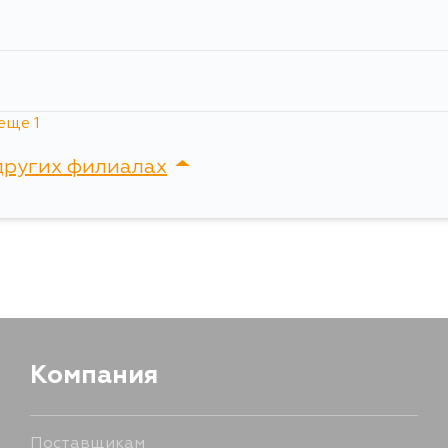
Ширина упаковки, мм
17
еще 1
6 месяцев
12.88 дней
i
других филиалах
сток, Крыгина , д. 15
Компания
Поставщикам