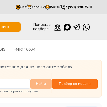
Чат
Корзина
Войти
7 (991) 898-75-11
Мой кабинет
Помощь в
оиск
подборе:
Выйти
BISHI
MR146634
ветствие для вашего автомобиля
Найти
Подбор по модели
транспортного средства).