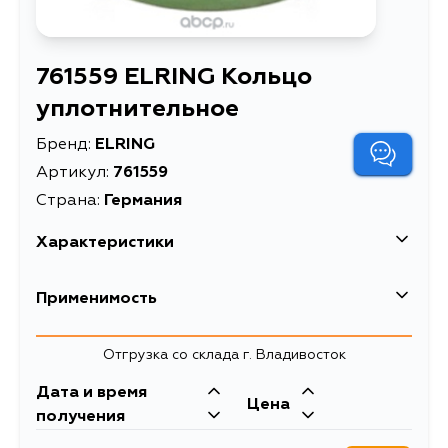
761559 ELRING Кольцо
уплотнительное
Бренд:
ELRING
Артикул:
761559
Страна:
Германия
Характеристики
EAN-13
4041248188514
Применимость
Высота упаковки, мм
3
Mercedes-Benz
Отгрузка со склада г. Владивосток
Длина упаковки, мм
16
Кузов
Двигатель
Дата и время
Масса, кг
0.001
Smart
Цена
В СБОРЕ, 684.491, CHASSIS WITH
получения
CAB, 684.492, 4200 MM
Объем упаковки, л
0.001
WHEELBASE, 684.490, 3200 MM