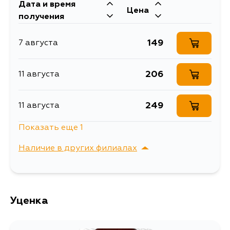
Дата и время
Масса, кг
0.001
Цена
получения
Кольцо уплотнительное
Описание
напрвляющей масляного
149
7 августа
щупа
Ширина упаковки, мм
100
206
11 августа
249
11 августа
Показать еще 1
206
12 августа
Наличие в других филиалах
г. Владивосток,
Выбрать
Крыгина , д. 15
Уценка