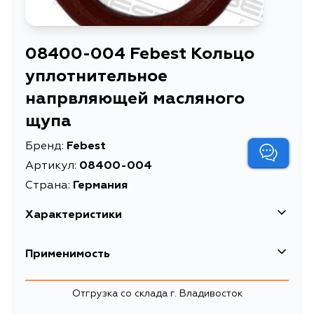
08400-004 Febest Кольцо
уплотнительное
напрвляющей масляного
щупа
Бренд:
Febest
Артикул:
08400-004
Страна:
Германия
Характеристики
EAN-13
4056111172422
Применимость
Высота упаковки, мм
20
Subaru
Отгрузка со склада г. Владивосток
Длина упаковки, мм
150