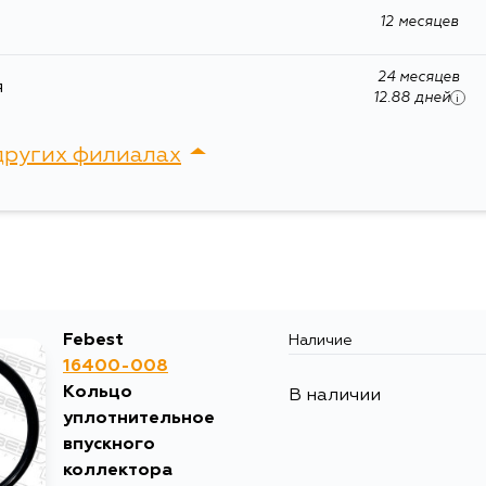
461.390, 461.346, 461.304, 461.334, 461.344, 46
СВЕС 2015MM, 0T СВЕС 1615MM, 461.391, 461.
12 месяцев
251.026, 639.811, СВЕС 765 MM, 639.813, СВЕС 1
0 Т, 907.245, 907.145, 907.745, 4, 907.243, 907.6
907.643, 907.645, СВЕС 1615 ММ, 907.743, 906
24 месяцев
я
906.213, 906.611, 906.711, 906.111, 203.220, 2
12.88 дней
i
461.392, 211.220, 211.620, 211.020, 461.330, 9
907.253, 907.255, 907.657, 907.153, 463.343, 21
C, E, КЛАСС G -KLAS, GLE, G
других филиалах
сток, Крыгина , д. 15
Febest
Наличие
16400-008
Кольцо
В наличии
уплотнительное
впускного
коллектора