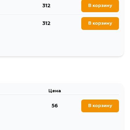
1.370, 251.126, 5, 0T, 0T
333, 461.371, 461.343,
312
В корзину
010 MM, 639.815, 907.241,
47, СВЕС 2015 ММ, 907.143,
.211, 906.113, 906.713,
312
В корзину
03.020, 461.305, 461.340,
07.653, 907.655, 907.155,
1.084, 211.284, SHOOTING,
Выбрать
Цена
56
В корзину