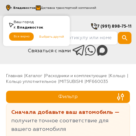
г.
Владивосток
Доставка транспортной компанией
Ваш город
7 (991) 898-75-11
г.
Владивосток
Все верно
Выбрать другой
Связаться с нами
Главная
Каталог
Расходники и комплектующие
Кольцо
Кольцо уплотнительное
MITSUBISHI
MF660035
Фильтр
Сначала добавьте ваш автомобиль —
получите точное соответствие для
вашего автомобиля