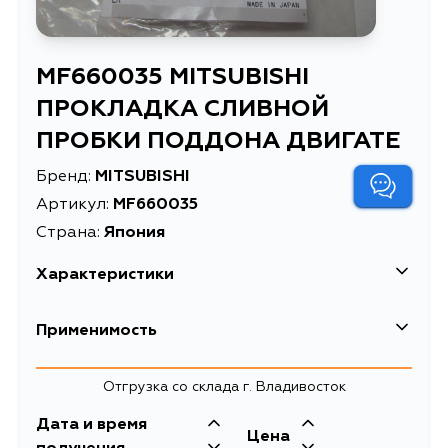
MF660035 MITSUBISHI
ПРОКЛАДКА СЛИВНОЙ
ПРОБКИ ПОДДОНА ДВИГАТЕ
Бренд:
MITSUBISHI
Артикул:
MF660035
Страна:
Япония
Характеристики
Высота упаковки, мм
1
Применимость
Длина упаковки, мм
22
Hyundai
Отгрузка со склада г. Владивосток
Масса, кг
0.004
Кузов
Двигатель
Дата и время
ПРОКЛАДКА
Kia
Цена
HD, XD, XG, YF, EF