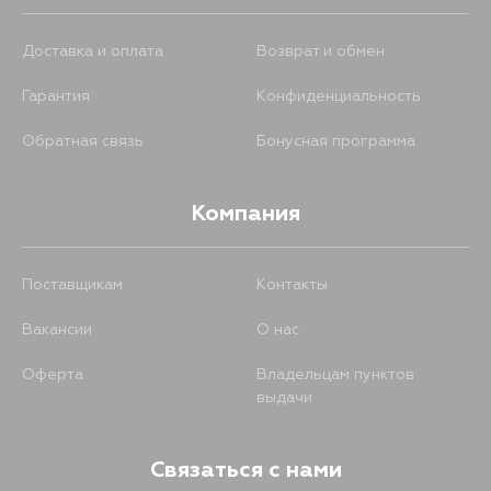
KH9W, KR1W, KR3W, KR5W, KS1W,
KS3W, KS5W, K85W, K86W, K89W,
KG4W, K97W, CW1W, CW4W,
Доставка и оплата
Возврат и обмен
CW5W, CW6W, GA5W, GF2W,
GF3W, GF7W, GF8W, GG2W, GF6V,
Гарантия
Конфиденциальность
GF6W, GF4W, V26C, V26WG,
V46V, V46WG, L041G, L044GV,
L046G, L049GV, L049GW,
Обратная связь
Бонусная программа
L144GW, L144GWG, L149GW,
L149GWG, V24V, V24WG, V44WG,
V47WG, L141GW, L146GW,
L146GWG, V33W, V25C, V55W,
Компания
H61W, H62W, H71W, H72W, H57A,
H53A, H58A, H51A, H56A, KG5W,
N13W, N14W, N18W, N23W, N23WG,
N24W, N28W, N28WG, N63W,
Поставщикам
Контакты
N64W, N64WG, N73WG, N74WG,
N11W, N21W, N21WG, N71W, N61W,
H82A, H41A, H43A, H46A, H48A,
Вакансии
О нас
L032P, P01W, P02W, P12W, P13W,
P14V, P14W, P24V, P16V, S33A,
Оферта
Владельцам пунктов
S43A, A182A, A183A, A184A, A187A,
DA1A, DA2A, DA6A, F13AK, F38A,
выдачи
S12A, S12AG, S22A, S26A, S27A,
S11A, DK2A, DK4A, D21A, D22A,
D27A, D32A, D33A, D38A, D39A,
D52A, D53A, D71W, D81W, DG1A,
Связаться с нами
DG5A, DG3A, V16B, H81W, H82W,