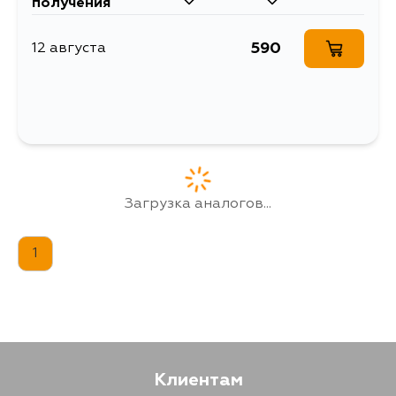
получения
H21A, H21V, H22A, H26A, H27A,
H21VW, H11A, H11V, H14A, H14V,
H22V, H22VW, H15A, H15V, H26V,
590
12 августа
H27V, H27VW, H12V, U61T, U61TP,
U61V, U61W, U62T, U62TP, U62V,
U62W, U63W, U64W, U65W, U66W,
U12T, U12V, U14T, U14TG, U14V,
U14VG, U15T, U15TG, U15V, U15VG,
U14TP, U41T, U41V, U42T, U42V,
U43V, U44V, U41TP, U42TP, U14D,
U14L, U15D, U15L, U18T, U18TP, U18V,
U19T, U19V, U11T, U11TP, U11V, C83A,
C82A, A03A, A05A, A13A, V63W,
V64W, V65W, V66W, V67W, V68W,
Загрузка аналогов...
V73W, V74W, V75W, V76W, V77W,
V78W, V83W, V85W, V86W,
V87W, V88V, V88W, V93W, V95W,
V96W, V97W, V98V, V98W, V26W,
1
V36V, V36W, V46W, L043G,
L044G, L048G, L049G, L144G,
L149G, V11V, V11W, V14C, V14V, V21C,
V21W, V24C, V24W, V31V, V31W,
V34V, V34W, V41W, V44W, H76W,
L042G, L047G, L141G, L146G, V13V,
V23C, V23W, V32W, V33V, V43W,
V25W, V45W, H65W, H66W, H67W,
H77W, V12C, V12V, V12W, V32V,
Клиентам
KG6W, KH4W, KH6W, KH8W,