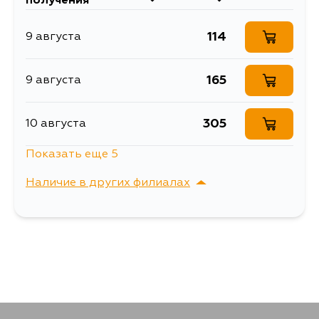
получения
КОЛЬЦО
Описание
УПЛОТНИТЕЛЬНОЕ O
114
9 августа
RING-15.4X1.8
Ширина упаковки, мм
20
165
9 августа
305
10 августа
Показать еще 5
189
10 августа
Наличие в других филиалах
976
12 августа
г. Владивосток,
Выбрать
Крыгина , д. 15
135
14 августа
114
15 августа