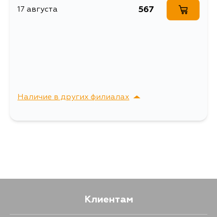
567
17 августа
Описание
Кольцо уплотнительное
Ширина упаковки, мм
50
Наличие в других филиалах
г. Владивосток,
Выбрать
Крыгина , д. 15
Клиентам