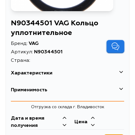
N90344501 VAG Кольцо
уплотнительное
Бренд:
VAG
Артикул:
N90344501
Страна:
Характеристики
EAN-13
2900945586516
Применимость
Высота упаковки, мм
3
Отгрузка со склада г. Владивосток
Длина упаковки, мм
50
Дата и время
Масса, кг
0.002
Цена
получения
Объем упаковки, л
0.008