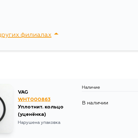
Ширина упаковки, мм
других филиалах
сток, Крыгина , д. 15
Наличие
VAG
WHT000863
В наличии
Уплотнит. кольцо
(уценёнка)
Нарушена упаковка