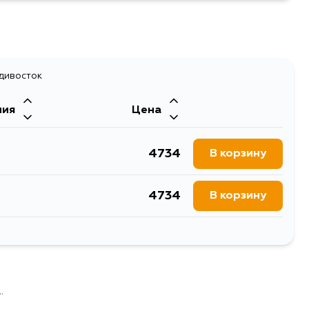
адивосток
ния
Цена
4734
В корзину
4734
В корзину
5439
В корзину
.