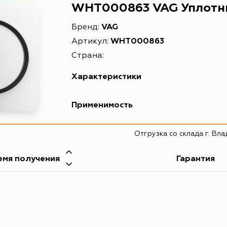
WHT000863 VAG Уплотни
Бренд:
VAG
Артикул:
WHT000863
Страна:
Характеристики
EAN-13
Применимость
Высота упаковки, мм
Отгрузка со склада г. Вл
Длина упаковки, мм
Масса, кг
емя получения
Гарантия
Объем упаковки, л
Описание
Расширенное описание