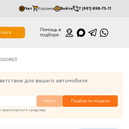
Чат
Корзина
Войти
7 (991) 898-75-11
Мой кабинет
Помощь в
оиск
подборе:
Выйти
T000863
ветствие для вашего автомобиля
Найти
Подбор по модели
транспортного средства).