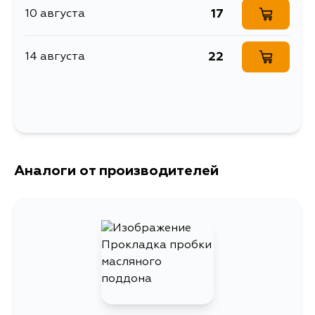
17
10 августа
Уплотнительное
Описание
кольцо
22
14 августа
Расширенное описание
Прокладка (шайба)
Ширина упаковки, мм
25
Аналоги от производителей