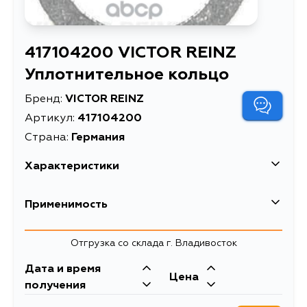
417104200 VICTOR REINZ
Уплотнительное кольцо
Бренд:
VICTOR REINZ
Артикул:
417104200
Страна:
Германия
Характеристики
EAN-13
4026635003649
Применимость
Высота упаковки, мм
2
Porsche
Отгрузка со склада г. Владивосток
Длина упаковки, мм
25
Дата и время
Масса, кг
0.005
Цена
получения
Объем упаковки, л
0.001