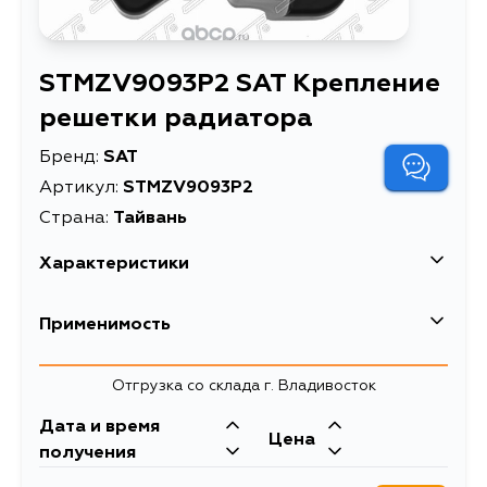
STMZV9093P2 SAT Крепление
решетки радиатора
Бренд:
SAT
Артикул:
STMZV9093P2
Страна:
Тайвань
Характеристики
Крепление решетки
Применимость
Описание
радиатора
Крепление решетки
Отгрузка со склада г. Владивосток
Расширенное описание
Mazda 3 13-16 / Axela
13-16 (Слева)
Дата и время
Цена
получения