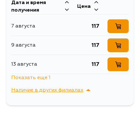
Дата и время
Масса, кг
0.011
Цена
получения
Объем упаковки, л
0.312
117
7 августа
Знак "Инвалид" ГОСТ,
Описание
внутренний, на присоске
(150*150 мм), в уп. 1шт.
117
9 августа
Ширина упаковки, мм
160
117
13 августа
Показать еще 1
117
1 сентября
Наличие в других филиалах
г. Владивосток,
Выбрать
Крыгина , д. 15