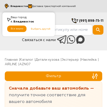
г.
Владивосток
Доставка транспортной компанией
Ваш город
7 (991) 898-75-11
г.
Владивосток
Все верно
Выбрать другой
Связаться с нами
Главная
Каталог
Детали кузова
Экстерьер
Наклейка
AIRLINE
AZN07
Фильтр
Сначала добавьте ваш автомобиль —
получите точное соответствие для
вашего автомобиля