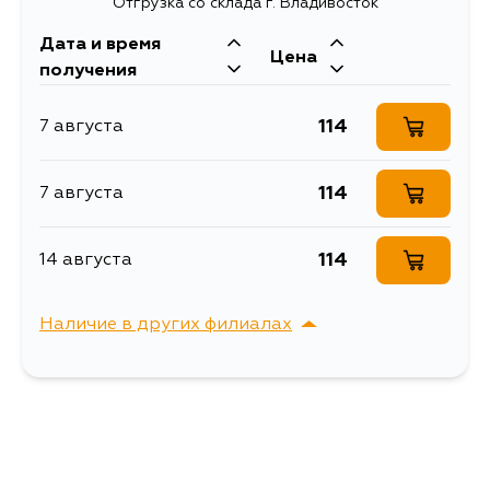
Отгрузка со склада г. Владивосток
Длина упаковки, мм
1
Дата и время
Масса, кг
0.006
Цена
получения
Объем упаковки, л
0.035875
114
7 августа
Знак ""Начинающий
водитель"" ГОСТ,
Описание
внутренний,
114
7 августа
самоклеящийся (150*150
мм), в уп. 1шт.
Ширина упаковки, мм
205
114
14 августа
Наличие в других филиалах
г. Владивосток,
Выбрать
Крыгина , д. 15