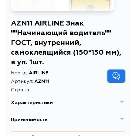
AZN11 AIRLINE Знак
""Начинающий водитель""
ГОСТ, внутренний,
самоклеящийся (150*150 мм),
в уп. 1шт.
Бренд:
AIRLINE
Артикул:
AZN11
Страна:
Характеристики
EAN-13
4680295072140
Применимость
Высота упаковки, мм
175